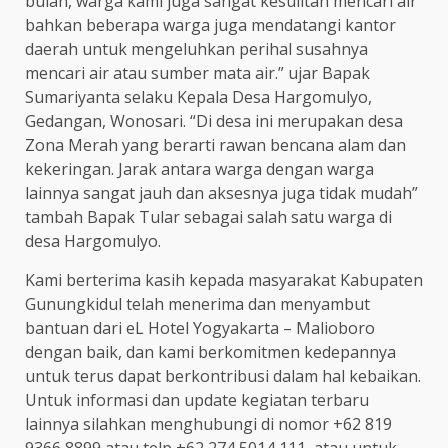
bulan, warga kami juga sangat kesulitan mencari air
bahkan beberapa warga juga mendatangi kantor
daerah untuk mengeluhkan perihal susahnya
mencari air atau sumber mata air.” ujar Bapak
Sumariyanta selaku Kepala Desa Hargomulyo,
Gedangan, Wonosari. “Di desa ini merupakan desa
Zona Merah yang berarti rawan bencana alam dan
kekeringan. Jarak antara warga dengan warga
lainnya sangat jauh dan aksesnya juga tidak mudah”
tambah Bapak Tular sebagai salah satu warga di
desa Hargomulyo.
Kami berterima kasih kepada masyarakat Kabupaten
Gunungkidul telah menerima dan menyambut
bantuan dari eL Hotel Yogyakarta – Malioboro
dengan baik, dan kami berkomitmen kedepannya
untuk terus dapat berkontribusi dalam hal kebaikan.
Untuk informasi dan update kegiatan terbaru
lainnya silahkan menghubungi di nomor +62 819
9366 8899 atau telp +62 274 5014 111, atau untuk