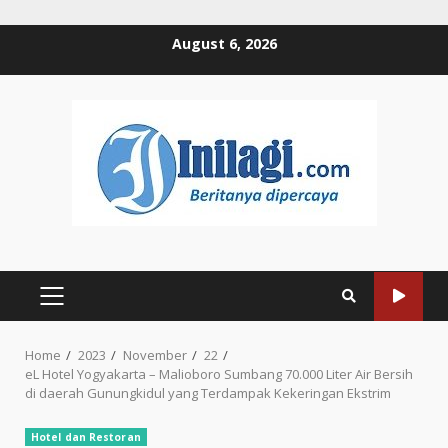
Skip
August 6, 2026
to
content
PRIMARY
MENU
Home
2023
November
22
eL Hotel Yogyakarta – Malioboro Sumbang 70.000 Liter Air Bersih
di daerah Gunungkidul yang Terdampak Kekeringan Ekstrim
Hotel dan Restoran