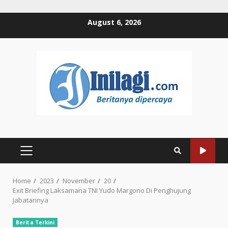
Skip
August 6, 2026
to
content
PRIMARY
MENU
Home
2023
November
20
Exit Briefing Laksamana TNI Yudo Margono Di Penghujung
Jabatannya
Berita Terkini