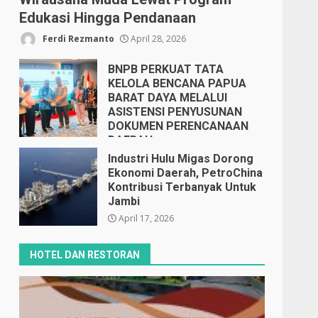
Edukasi Hingga Pendanaan
Ferdi Rezmanto
April 28, 2026
BNPB PERKUAT TATA
KELOLA BENCANA PAPUA
BARAT DAYA MELALUI
ASISTENSI PENYUSUNAN
DOKUMEN PERENCANAAN
DAERAH
April 17, 2026
Industri Hulu Migas Dorong
Ekonomi Daerah, PetroChina
Kontribusi Terbanyak Untuk
Jambi
April 17, 2026
HOTEL DAN RESTORAN