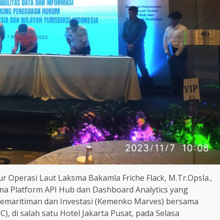
tur Operasi Laut Laksma Bakamla Friche Flack, M.Tr.Opsla.,
ma Platform API Hub dan Dashboard Analytics yang
Kemaritiman dan Investasi (Kemenko Marves) bersama
, di salah satu Hotel Jakarta Pusat, pada Selasa