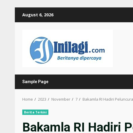
Skip
August 6, 2026
to
content
Sample Page
Home
2023
November
7
Bakamla RI Hadiri Peluncur
Berita Terkini
Bakamla RI Hadiri 