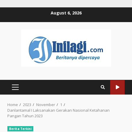
Skip
August 6, 2026
to
content
PRIMARY
MENU
Home
2023
November
1
Danlantamal I Laksanakan Gerakan Nasional Ketahanan
Pangan Tahun 2023
Berita Terkini