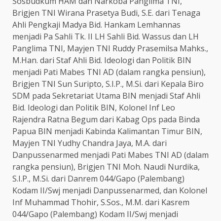
Sosbudkum HAM dan Narkoba Panglima TNI,
Brigjen TNI Wirana Prasetya Budi, S.E. dari Tenaga
Ahli Pengkaji Madya Bid. Hankam Lemhannas
menjadi Pa Sahli Tk. II LH Sahli Bid. Wassus dan LH
Panglima TNI, Mayjen TNI Ruddy Prasemilsa Mahks.,
M.Han. dari Staf Ahli Bid. Ideologi dan Politik BIN
menjadi Pati Mabes TNI AD (dalam rangka pensiun),
Brigjen TNI Sun Suripto, S.I.P., M.Si. dari Kepala Biro
SDM pada Sekretariat Utama BIN menjadi Staf Ahli
Bid. Ideologi dan Politik BIN, Kolonel Inf Leo
Rajendra Ratna Begum dari Kabag Ops pada Binda
Papua BIN menjadi Kabinda Kalimantan Timur BIN,
Mayjen TNI Yudhy Chandra Jaya, M.A. dari
Danpussenarmed menjadi Pati Mabes TNI AD (dalam
rangka pensiun), Brigjen TNI Moh. Naudi Nurdika,
S.I.P., M.Si. dari Danrem 044/Gapo (Palembang)
Kodam II/Swj menjadi Danpussenarmed, dan Kolonel
Inf Muhammad Thohir, S.Sos., M.M. dari Kasrem
044/Gapo (Palembang) Kodam II/Swj menjadi