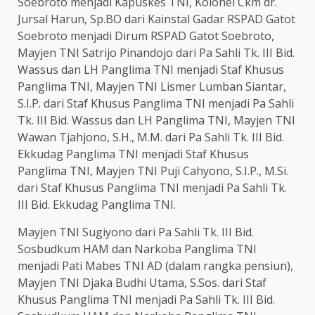
Soebroto menjadi Kapuskes TNI, Kolonel Ckm dr.
Jursal Harun, Sp.BO dari Kainstal Gadar RSPAD Gatot
Soebroto menjadi Dirum RSPAD Gatot Soebroto,
Mayjen TNI Satrijo Pinandojo dari Pa Sahli Tk. III Bid.
Wassus dan LH Panglima TNI menjadi Staf Khusus
Panglima TNI, Mayjen TNI Lismer Lumban Siantar,
S.I.P. dari Staf Khusus Panglima TNI menjadi Pa Sahli
Tk. III Bid. Wassus dan LH Panglima TNI, Mayjen TNI
Wawan Tjahjono, S.H., M.M. dari Pa Sahli Tk. III Bid.
Ekkudag Panglima TNI menjadi Staf Khusus
Panglima TNI, Mayjen TNI Puji Cahyono, S.I.P., M.Si.
dari Staf Khusus Panglima TNI menjadi Pa Sahli Tk.
III Bid. Ekkudag Panglima TNI.
Mayjen TNI Sugiyono dari Pa Sahli Tk. III Bid.
Sosbudkum HAM dan Narkoba Panglima TNI
menjadi Pati Mabes TNI AD (dalam rangka pensiun),
Mayjen TNI Djaka Budhi Utama, S.Sos. dari Staf
Khusus Panglima TNI menjadi Pa Sahli Tk. III Bid.