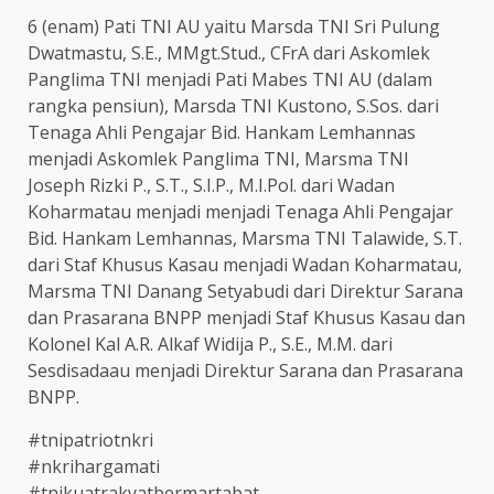
6 (enam) Pati TNI AU yaitu Marsda TNI Sri Pulung
Dwatmastu, S.E., MMgt.Stud., CFrA dari Askomlek
Panglima TNI menjadi Pati Mabes TNI AU (dalam
rangka pensiun), Marsda TNI Kustono, S.Sos. dari
Tenaga Ahli Pengajar Bid. Hankam Lemhannas
menjadi Askomlek Panglima TNI, Marsma TNI
Joseph Rizki P., S.T., S.I.P., M.I.Pol. dari Wadan
Koharmatau menjadi menjadi Tenaga Ahli Pengajar
Bid. Hankam Lemhannas, Marsma TNI Talawide, S.T.
dari Staf Khusus Kasau menjadi Wadan Koharmatau,
Marsma TNI Danang Setyabudi dari Direktur Sarana
dan Prasarana BNPP menjadi Staf Khusus Kasau dan
Kolonel Kal A.R. Alkaf Widija P., S.E., M.M. dari
Sesdisadaau menjadi Direktur Sarana dan Prasarana
BNPP.
#tnipatriotnkri
#nkrihargamati
#tnikuatrakyatbermartabat