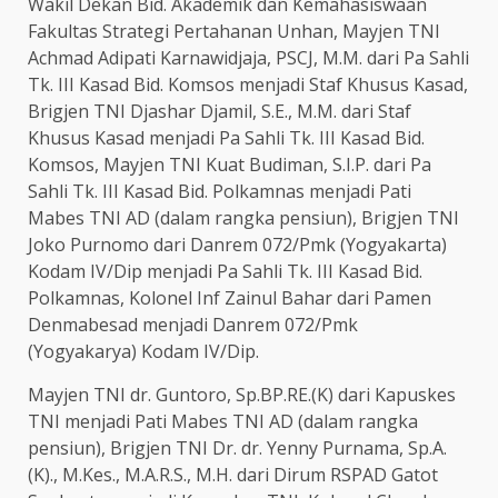
Wakil Dekan Bid. Akademik dan Kemahasiswaan
Fakultas Strategi Pertahanan Unhan, Mayjen TNI
Achmad Adipati Karnawidjaja, PSCJ, M.M. dari Pa Sahli
Tk. III Kasad Bid. Komsos menjadi Staf Khusus Kasad,
Brigjen TNI Djashar Djamil, S.E., M.M. dari Staf
Khusus Kasad menjadi Pa Sahli Tk. III Kasad Bid.
Komsos, Mayjen TNI Kuat Budiman, S.I.P. dari Pa
Sahli Tk. III Kasad Bid. Polkamnas menjadi Pati
Mabes TNI AD (dalam rangka pensiun), Brigjen TNI
Joko Purnomo dari Danrem 072/Pmk (Yogyakarta)
Kodam IV/Dip menjadi Pa Sahli Tk. III Kasad Bid.
Polkamnas, Kolonel Inf Zainul Bahar dari Pamen
Denmabesad menjadi Danrem 072/Pmk
(Yogyakarya) Kodam IV/Dip.
Mayjen TNI dr. Guntoro, Sp.BP.RE.(K) dari Kapuskes
TNI menjadi Pati Mabes TNI AD (dalam rangka
pensiun), Brigjen TNI Dr. dr. Yenny Purnama, Sp.A.
(K)., M.Kes., M.A.R.S., M.H. dari Dirum RSPAD Gatot