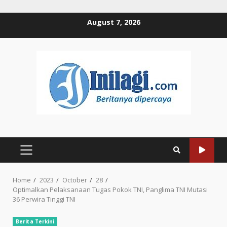
Skip
August 7, 2026
to
content
PRIMARY
MENU
Home
2023
October
28
Optimalkan Pelaksanaan Tugas Pokok TNI, Panglima TNI Mutasi
36 Perwira Tinggi TNI
Berita Terkini