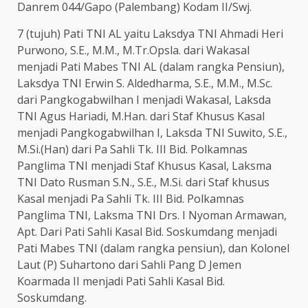
Danrem 044/Gapo (Palembang) Kodam II/Swj.
7 (tujuh) Pati TNI AL yaitu Laksdya TNI Ahmadi Heri
Purwono, S.E., M.M., M.Tr.Opsla. dari Wakasal
menjadi Pati Mabes TNI AL (dalam rangka Pensiun),
Laksdya TNI Erwin S. Aldedharma, S.E., M.M., M.Sc.
dari Pangkogabwilhan I menjadi Wakasal, Laksda
TNI Agus Hariadi, M.Han. dari Staf Khusus Kasal
menjadi Pangkogabwilhan I, Laksda TNI Suwito, S.E.,
M.Si.(Han) dari Pa Sahli Tk. III Bid. Polkamnas
Panglima TNI menjadi Staf Khusus Kasal, Laksma
TNI Dato Rusman S.N., S.E., M.Si. dari Staf khusus
Kasal menjadi Pa Sahli Tk. III Bid. Polkamnas
Panglima TNI, Laksma TNI Drs. I Nyoman Armawan,
Apt. Dari Pati Sahli Kasal Bid. Soskumdang menjadi
Pati Mabes TNI (dalam rangka pensiun), dan Kolonel
Laut (P) Suhartono dari Sahli Pang D Jemen
Koarmada II menjadi Pati Sahli Kasal Bid.
Soskumdang.