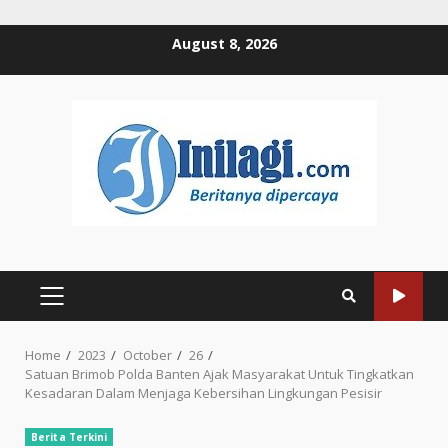
Skip
August 8, 2026
to
content
PRIMARY
MENU
Home
2023
October
26
Satuan Brimob Polda Banten Ajak Masyarakat Untuk Tingkatkan
Kesadaran Dalam Menjaga Kebersihan Lingkungan Pesisir
Berita Terkini