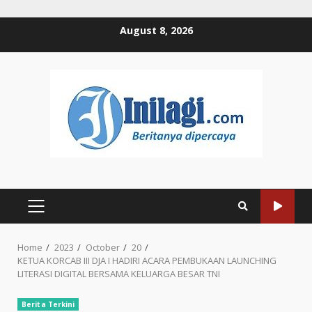
Skip
August 8, 2026
to
content
PRIMARY
MENU
Home
2023
October
20
KETUA KORCAB III DJA I HADIRI ACARA PEMBUKAAN LAUNCHING
LITERASI DIGITAL BERSAMA KELUARGA BESAR TNI
Berita Terkini