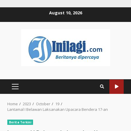
Skip
August 10, 2026
to
content
PRIMARY
MENU
Home
2023
October
19
Lantamal I Belawan Laksanakan Upacara Bendera 17-an
Berita Terkini