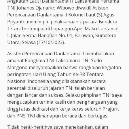
Angkatan Laut (Danlantamal) I Laksamana Pertama
TNI Johanes Djanarko Wibowo diwakili Asisten
Perencanaan Danlantamal I Kolonel Laut (S) Agus
Priyanto memimpin pelaksanaan Upacara Bendera
17-an, bertempat di Lapangan Apel Mako Lantamal
I, Jalan Serma Hanafiah No. 01, Belawan, Sumatera
Utara, Selasa (17/10/2023).
Asisten Perencanaan Danlantamal I membacakan
amanat Panglima TNI Laksamana TNI Yudo
Margono menyampaikan bahwa rangkaian kegiatan
peringatan Hari Ulang Tahun Ke-78 Tentara
Nasional Indonesia yang dilaksanakan secara
serentak diseluruh jajaran TNI telah berjalan
dengan lancar dan sukses. Selaku pimpinan TNI saya
mengucapkan terima kasih dan penghargaan yang
tinggi atas dedikasi dan kerja keras seluruh Prajurit
dan PNS TNI dimanapun berada dan bertugas.
Tidak henti-hentinya saya menekankan, dalam