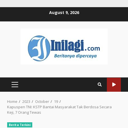
Skip
August 9, 2026
to
content
PRIMARY
MENU
Home
2023
October
19
Kapuspen TNI: KSTP Bantai Masyarakat Tak Berdosa Secara
Keji, 7 Orang Tewas
Berita Terkini