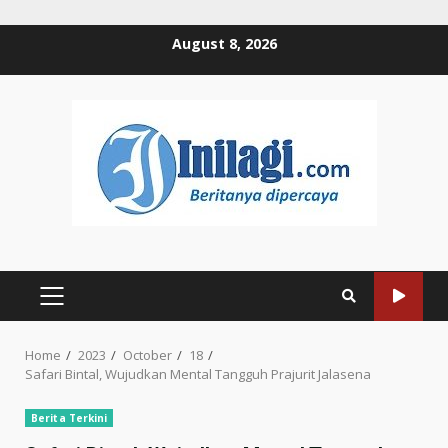
Skip
August 8, 2026
to
content
PRIMARY
MENU
Home
2023
October
18
Safari Bintal, Wujudkan Mental Tangguh Prajurit Jalasena
Berita Terkini