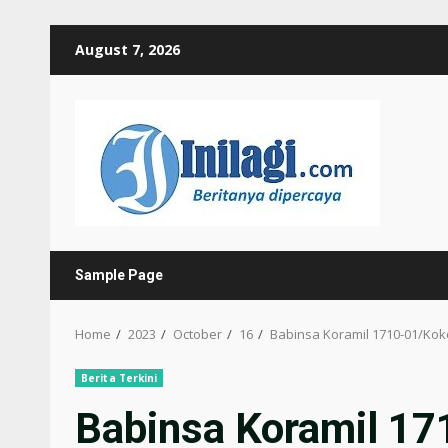
Skip
August 7, 2026
to
content
Sample Page
Home
2023
October
16
Babinsa Koramil 1710-01/Ko
Berita Terkini
Babinsa Koramil 1