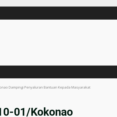
konao Dampingi Penyaluran Bantuan Kepada Masyarakat
710-01/Kokonao