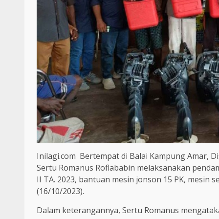
Inilagi.com Bertempat di Balai Kampung Amar, Di
Sertu Romanus Roflababin melaksanakan penda
II TA. 2023, bantuan mesin jonson 15 PK, mesin 
(16/10/2023).
Dalam keterangannya, Sertu Romanus mengatak