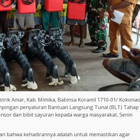
strik Amar, Kab. Mimika, Babinsa Koramil 1710-01/ Kokona
mpingan penyaluran Bantuan Langsung Tunai (BLT) Tahap
sensor dan bibit sayuran kepada warga masyarakat, Senin
an bahwa kehadirannya adalah untuk memastikan agar