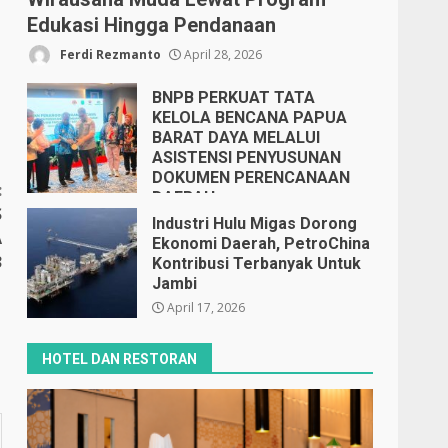
Edukasi Hingga Pendanaan
Ferdi Rezmanto
April 28, 2026
BNPB PERKUAT TATA
KELOLA BENCANA PAPUA
BARAT DAYA MELALUI
ASISTENSI PENYUSUNAN
DOKUMEN PERENCANAAN
:
DAERAH
S
April 17, 2026
Industri Hulu Migas Dorong
A
Ekonomi Daerah, PetroChina
3
Kontribusi Terbanyak Untuk
Jambi
April 17, 2026
HOTEL DAN RESTORAN