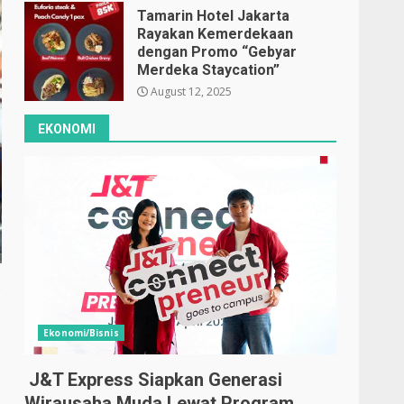
Tamarin Hotel Jakarta
Rayakan Kemerdekaan
dengan Promo “Gebyar
Merdeka Staycation”
August 12, 2025
EKONOMI
o
Ekonomi/Bisnis
J&T Express Siapkan Generasi
Wirausaha Muda Lewat Program