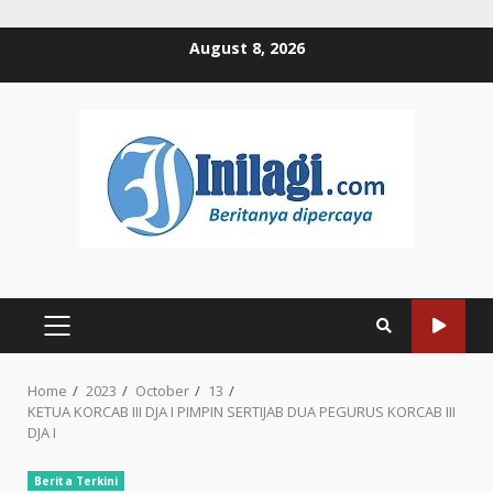
Skip
August 8, 2026
to
content
PRIMARY
MENU
Home
2023
October
13
KETUA KORCAB III DJA I PIMPIN SERTIJAB DUA PEGURUS KORCAB III
DJA I
Berita Terkini