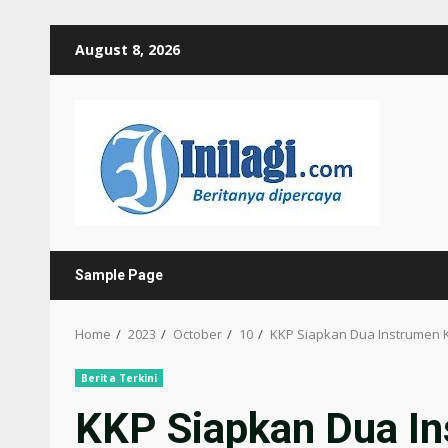
Skip
August 8, 2026
to
content
Sample Page
Home
2023
October
10
KKP Siapkan Dua Instrumen K
Berita Terkini
KKP Siapkan Dua In