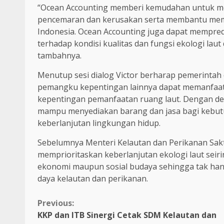
“Ocean Accounting memberi kemudahan untuk me
pencemaran dan kerusakan serta membantu memeta
Indonesia. Ocean Accounting juga dapat mempred
terhadap kondisi kualitas dan fungsi ekologi l
tambahnya.
Menutup sesi dialog Victor berharap pemerintah d
pemangku kepentingan lainnya dapat memanfaat
kepentingan pemanfaatan ruang laut. Dengan dem
mampu menyediakan barang dan jasa bagi kebutu
keberlanjutan lingkungan hidup.
Sebelumnya Menteri Kelautan dan Perikanan S
memprioritaskan keberlanjutan ekologi laut seir
ekonomi maupun sosial budaya sehingga tak ha
daya kelautan dan perikanan.
Continue
Previous:
KKP dan ITB Sinergi Cetak SDM Kelautan dan