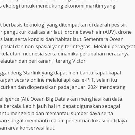
as ekologi untuk mendukung ekonomi maritim yang
berbasis teknologi yang ditempatkan di daerah pesisir,
or pengukur kualitas air laut, drone bawah air (AUV), drone
 laut, serta kondisi dan habitat laut. Sementara Ocean
asial dan non-spasial yang terintegrasi. Melalui perangka
i kelautan Indonesia serta dinamika perubahan neracanya
lautan dan perikanan,” terang Victor.
ggandeng Starlink yang dapat membantu kapal-kapal
n secara online melalui aplikasi e-PIT, selain itu
ncurkan dan dioperasikan pada Januari 2024 mendatang.
telligence (AI), Ocean Big Data akan menghasilkan data
a berkala. Lebih jauh hal ini dapat digunakan sebagai
antu mengelola dan memantau sumber daya serta
bahkan sangat membantu dalam penentuan lokasi budidaya
an area konservasi laut.