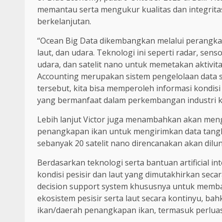
memantau serta mengukur kualitas dan integrit
berkelanjutan.
“Ocean Big Data dikembangkan melalui perangkat 
laut, dan udara. Teknologi ini seperti radar, sens
udara, dan satelit nano untuk memetakan aktivitas
Accounting merupakan sistem pengelolaan data sp
tersebut, kita bisa memperoleh informasi kondis
yang bermanfaat dalam perkembangan industri ke
Lebih lanjut Victor juga menambahkan akan men
penangkapan ikan untuk mengirimkan data tangkapa
sebanyak 20 satelit nano direncanakan akan dilu
Berdasarkan teknologi serta bantuan artificial in
kondisi pesisir dan laut yang dimutakhirkan secar
decision support system khususnya untuk memb
ekosistem pesisir serta laut secara kontinyu, 
ikan/daerah penangkapan ikan, termasuk perluas