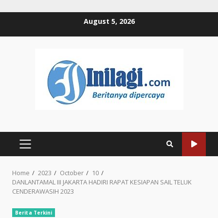
Skip
August 5, 2026
to
content
PRIMARY
MENU
Home
2023
October
10
DANLANTAMAL III JAKARTA HADIRI RAPAT KESIAPAN SAIL TELUK
CENDERAWASIH 2023
Berita Terkini