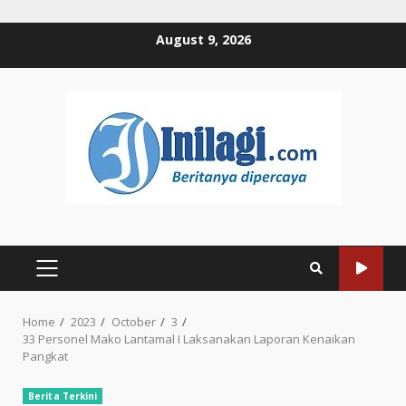
Skip
August 9, 2026
to
content
PRIMARY
MENU
Home
2023
October
3
33 Personel Mako Lantamal I Laksanakan Laporan Kenaikan
Pangkat
Berita Terkini