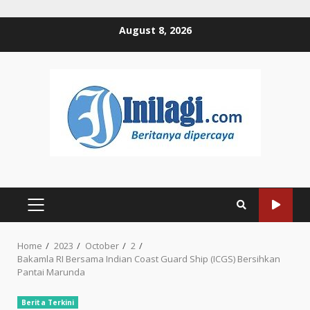
Skip
August 8, 2026
to
content
PRIMARY
MENU
Home
2023
October
2
Bakamla RI Bersama Indian Coast Guard Ship (ICGS) Bersihkan
Pantai Marunda
Berita Terkini