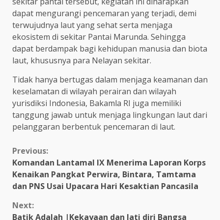
sekitar pantai tersebut, kegiatan ini diharapkan
dapat mengurangi pencemaran yang terjadi, demi
terwujudnya laut yang sehat serta menjaga
ekosistem di sekitar Pantai Marunda. Sehingga
dapat berdampak bagi kehidupan manusia dan biota
laut, khususnya para Nelayan sekitar.
Tidak hanya bertugas dalam menjaga keamanan dan
keselamatan di wilayah perairan dan wilayah
yurisdiksi Indonesia, Bakamla RI juga memiliki
tanggung jawab untuk menjaga lingkungan laut dari
pelanggaran berbentuk pencemaran di laut.
Continue
Previous:
Komandan Lantamal IX Menerima Laporan Korps
Reading
Kenaikan Pangkat Perwira, Bintara, Tamtama
dan PNS Usai Upacara Hari Kesaktian Pancasila
Next:
Batik Adalah |Kekayaan dan Jati diri Bangsa