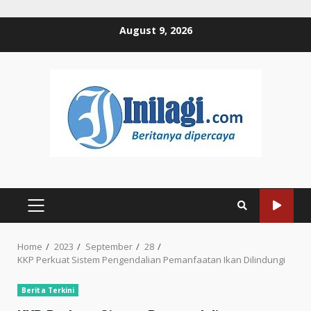
Skip
August 9, 2026
to
content
PRIMARY
MENU
Home
2023
September
28
KKP Perkuat Sistem Pengendalian Pemanfaatan Ikan Dilindungi
Berita Terkini