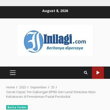
Skip
August 8, 2026
to
content
PRIMARY
MENU
Home
2023
September
25
Gerak Cepat, Tim Gabungan BPBD dan Lanal Simeulue Atasi
Kebakaran di Pemukiman Padat Penduduk
Berita Terkini