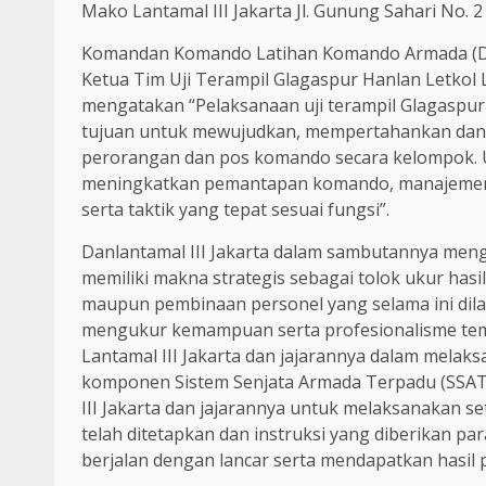
Mako Lantamal III Jakarta Jl. Gunung Sahari No. 2 
Komandan Komando Latihan Komando Armada (Da
Ketua Tim Uji Terampil Glagaspur Hanlan Letkol L
mengatakan “Pelaksanaan uji terampil Glagaspur 
tujuan untuk mewujudkan, mempertahankan dan 
perorangan dan pos komando secara kelompok. Uj
meningkatkan pemantapan komando, manajemen p
serta taktik yang tepat sesuai fungsi”.
Danlantamal III Jakarta dalam sambutannya menga
memiliki makna strategis sebagai tolok ukur ha
maupun pembinaan personel yang selama ini dil
mengukur kemampuan serta profesionalisme tempu
Lantamal III Jakarta dan jajarannya dalam melak
komponen Sistem Senjata Armada Terpadu (SSAT).
III Jakarta dan jajarannya untuk melaksanakan s
telah ditetapkan dan instruksi yang diberikan p
berjalan dengan lancar serta mendapatkan hasil p