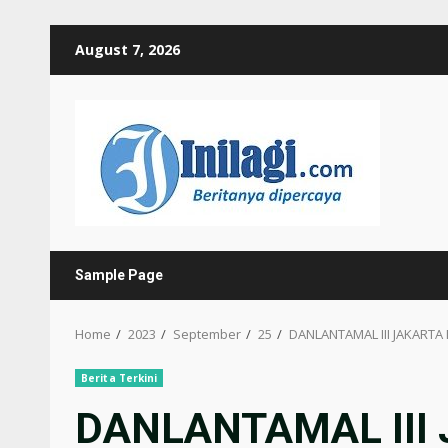
Skip
August 7, 2026
to
content
Sample Page
Home
2023
September
25
DANLANTAMAL III JAKARTA
Berita Terkini
DANLANTAMAL III