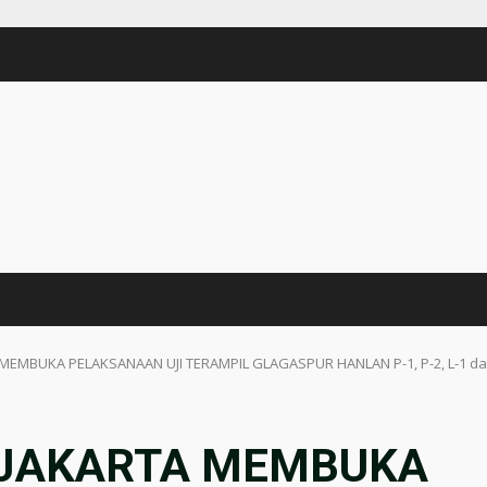
 MEMBUKA PELAKSANAAN UJI TERAMPIL GLAGASPUR HANLAN P-1, P-2, L-1 dan
 JAKARTA MEMBUKA