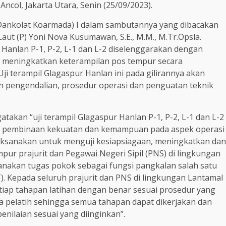
Ancol, Jakarta Utara, Senin (25/09/2023).
nkolat Koarmada) I dalam sambutannya yang dibacakan
aut (P) Yoni Nova Kusumawan, S.E., M.M., M.Tr.Opsla.
Hanlan P-1, P-2, L-1 dan L-2 diselenggarakan dengan
meningkatkan keterampilan pos tempur secara
i terampil Glagaspur Hanlan ini pada gilirannya akan
engendalian, prosedur operasi dan penguatan teknik
takan “uji terampil Glagaspur Hanlan P-1, P-2, L-1 dan L-2
sil pembinaan kekuatan dan kemampuan pada aspek operasi
aksanakan untuk menguji kesiapsiagaan, meningkatkan dan
r prajurit dan Pegawai Negeri Sipil (PNS) di lingkungan
sanakan tugas pokok sebagai fungsi pangkalan salah satu
 Kepada seluruh prajurit dan PNS di lingkungan Lantamal
etiap tahapan latihan dengan benar sesuai prosedur yang
ara pelatih sehingga semua tahapan dapat dikerjakan dan
enilaian sesuai yang diinginkan”.