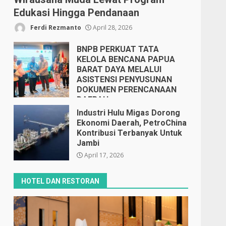
Edukasi Hingga Pendanaan
Ferdi Rezmanto
April 28, 2026
BNPB PERKUAT TATA
KELOLA BENCANA PAPUA
BARAT DAYA MELALUI
ASISTENSI PENYUSUNAN
DOKUMEN PERENCANAAN
DAERAH
April 17, 2026
Industri Hulu Migas Dorong
Ekonomi Daerah, PetroChina
Kontribusi Terbanyak Untuk
Jambi
April 17, 2026
HOTEL DAN RESTORAN