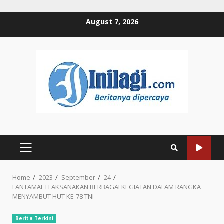
Skip
August 7, 2026
to
content
PRIMARY
MENU
Home
2023
September
24
LANTAMAL I LAKSANAKAN BERBAGAI KEGIATAN DALAM RANGKA
MENYAMBUT HUT KE-78 TNI
Berita Terkini