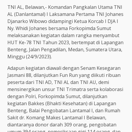
TNI AL, Belawan,- Komandan Pangkalan Utama TNI
AL (Danlantamal) I Laksamana Pertama TNI Johanes
Djanarko Wibowo didampingi Ketua Korcab I DJA I
Ny. Whidi Johanes bersama Forkopimda Sumut
melaksanakan kegiatan dalam rangka menyambut
HUT Ke-78 TNI Tahun 2023, bertempat di Lapangan
Benteng, Jalan Pengadilan, Medan, Sumatera Utara,
Minggu (24/9/2023).
Adapun kegiatan diawali dengan Senam Kesegaran
Jasmani 88, dilanjutkan Fun Run yang diikuti ribuan
peserta dari TNI AD, TNI AL dan TNI AU, demi
mensinergikan unsur TNI Trimatra serta kolaborasi
dengan Polri, Forkopimda Sumut, dilanjutkan
kegiatan Bakkes (Bhakti Kesehatan) di Lapangan
Benteng, Balai Pengobatan Lantamal I, dan Rumah
Sakit dr. Komang Makes Lantamal I Belawan,
diantaranya donor darah 309 orang, pengobatan
umum 394 orang, pemeriksaan gigi 114 orang, dan