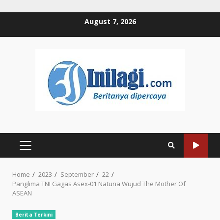
Skip
August 7, 2026
to
content
PRIMARY
MENU
Home
2023
September
22
Panglima TNI Gagas Asex-01 Natuna Wujud The Mother Of
ASEAN
Berita Terkini