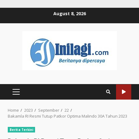
Skip
August 8, 2026
to
content
PRIMARY
MENU
Home
2023
September
22
Bakamla RI Resmi Tutup Patkor Optima Malindo 30A Tahun 2023
Berita Terkini