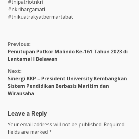
#tnipatriotnkri
#nkrihargamati
#tnikuatrakyatbermartabat
Continue
Previous:
Penutupan Patkor Malindo Ke-161 Tahun 2023 di
Reading
Lantamal I Belawan
Next:
Sinergi KKP – President University Kembangkan
Sistem Pendidikan Berbasis Maritim dan
Wirausaha
Leave a Reply
Your email address will not be published.
Required
fields are marked
*