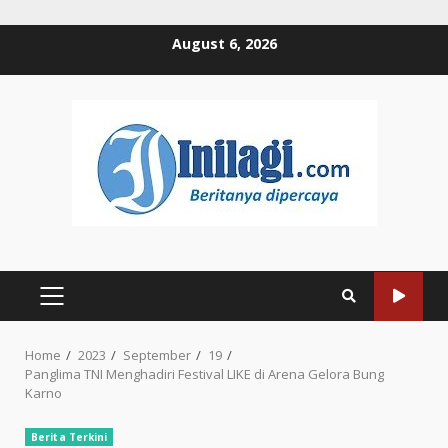
Skip
August 6, 2026
to
content
PRIMARY
MENU
Home
2023
September
19
Panglima TNI Menghadiri Festival LIKE di Arena Gelora Bung
Karno
Berita Terkini