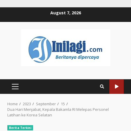
Skip
August 7, 2026
to
content
PRIMARY
MENU
Home
2023
September
15
Dua Hari Menjabat, Kepala Bakamla RI Melepas Personel
Latihan ke Korea Selatan
Berita Terkini