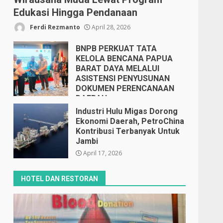
Edukasi Hingga Pendanaan
Ferdi Rezmanto
April 28, 2026
BNPB PERKUAT TATA
KELOLA BENCANA PAPUA
BARAT DAYA MELALUI
ASISTENSI PENYUSUNAN
DOKUMEN PERENCANAAN
DAERAH
April 17, 2026
Industri Hulu Migas Dorong
Ekonomi Daerah, PetroChina
Kontribusi Terbanyak Untuk
Jambi
April 17, 2026
HOTEL DAN RESTORAN