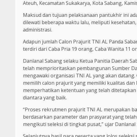
Ateuh, Kecamatan Sukakarya, Kota Sabang, Kamis
Maksud dan tujuan pelaksanaan pantukhir ini ada
dilewati beberapa waktu lalu, meliputi kesehatan,
administrasi.
Adapun jumlah Calon Prajurit TNI AL Panda Saba
terdiri dari Caba Pria 19 orang, Caba Wanita 11 o
Danlanal Sabang selaku Ketua Panitia Daerah 
telah memprioritaskan pembangunan Sumber Day
mengawaki organisasi TNI AL yang akan datang. O
memilih calon prajurit yang memiliki kualitas dan 
memperhatikan ketentuan yang telah ditetapkan 
diantara yang baik.
“Proses rekrutmen prajurit TNI AL merupakan bag
berdasarkan parameter dan prasyarat yang telah
mengikuti seleksi di tingkat pusat,” ujar Danlanal
Selanjutnya hasil para peserta yang lolos seleks