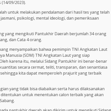
 (14/09/2023).
lah untuk melakukan pendalaman dari hasil tes yang telah
 jasmani, psikologi, mental ideologi, dan pemeriksaan
ng yang mengikuti Pantukhir Daerah berjumlah 34 orang
rang, dan Cata 4 orang.
Sabang menyampaikan bahwa pemimpin TNI Angkatan Laut
a Manusia (SDM) TNI Angkatan Laut yang siap
leh karena itu, melalui Sidang Pantukhir ini benar-benar
kuantitas secara cermat, teliti, transparan, dan senantiasa
sehingga kita dapat memperoleh prajurit yang terbaik
ian yang tidak bisa diabaikan serta harus dilaksanakan
 ditentukan untuk menentukan calon terbaik yang akan
 Sabang.
i pada pantukhir daerah akan dikirim untuk mengikuti Sidang