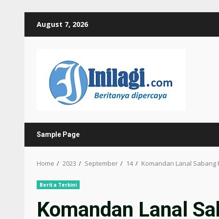
Skip
August 7, 2026
to
content
Sample Page
Home
2023
September
14
Komandan Lanal Sabang Pi
Berita Terkini
Komandan Lanal Sa