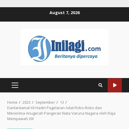
Skip
August 7, 2026
to
content
PRIMARY
MENU
Home
2023
September
13
Danlantamal XII Hadiri Pagelaran Adat Robo-Robo dan
Menerima Anugerah Pangeran Nata Varuna Nagara oleh Raja
Mempawah XIII