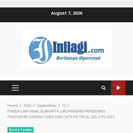
Skip
August 7, 2026
to
content
PRIMARY
MENU
Home
2023
September
12
PANDA LANTAMAL III JAKARTA LAKSANAKAN PRASIDANG
PANTUKHIR DAERAH CABA DAN CATA PK TNI AL GEL II TA 2023
Berita Terkini