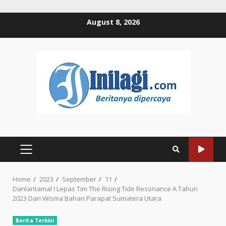
Skip
August 8, 2026
to
content
PRIMARY
MENU
Home
2023
September
11
Danlantamal I Lepas Tim The Rising Tide Resonance A Tahun
2023 Dari Wisma Bahari Parapat Sumatera Utara
Berita Terkini