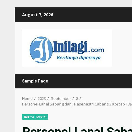
Skip
August 7, 2026
to
content
Sample Page
Home
2023
September
8
Personel Lanal Sabang dan Jalasenastri Cabang 3 Korcab I D
Berita Terkini
Personel Lanal Saba