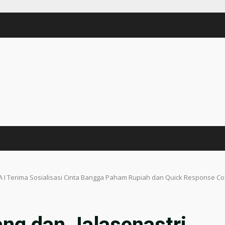
JA I Terima Sosialisasi Cinta Bangga Paham Rupiah dan Quick Response C
ng dan Jalasenastri