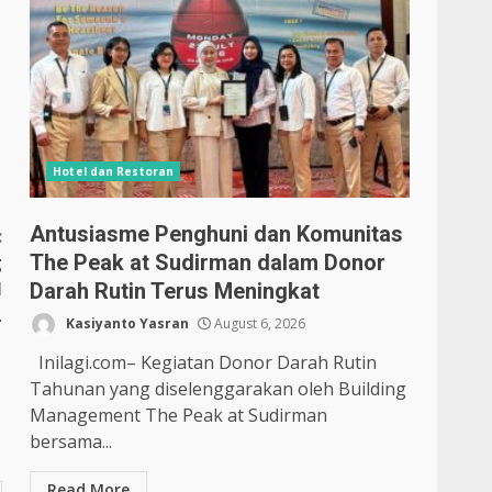
Hotel dan Restoran
Antusiasme Penghuni dan Komunitas
:
The Peak at Sudirman dalam Donor
g
I
Darah Rutin Terus Meningkat
L
Kasiyanto Yasran
August 6, 2026
Inilagi.com– Kegiatan Donor Darah Rutin
Tahunan yang diselenggarakan oleh Building
Management The Peak at Sudirman
bersama...
Read More