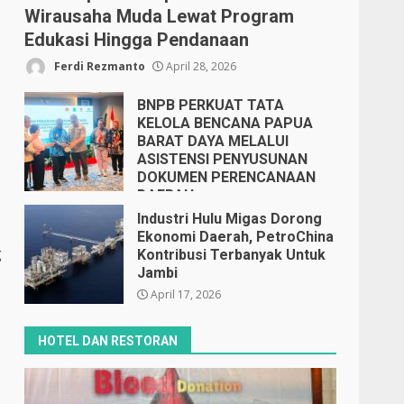
Wirausaha Muda Lewat Program
Edukasi Hingga Pendanaan
Ferdi Rezmanto
April 28, 2026
BNPB PERKUAT TATA
KELOLA BENCANA PAPUA
BARAT DAYA MELALUI
ASISTENSI PENYUSUNAN
DOKUMEN PERENCANAAN
DAERAH
April 17, 2026
Industri Hulu Migas Dorong
Ekonomi Daerah, PetroChina
g
Kontribusi Terbanyak Untuk
Jambi
April 17, 2026
HOTEL DAN RESTORAN