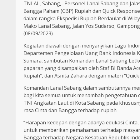
TNI AL, Sabang,- Personel Lanal Sabang dan Jalas
Bangga Paham (CBP) Rupiah dan Quick Response 
dalam rangka Ekspedisi Rupiah Berdaulat di Wil
Mako Lanal Sabang, Jalan Yos Sudarso, Gampong
(08/09/2023).
Kegiatan diawali dengan menyanyikan Lagu Indon
Departemen Pengelolaan Uang Bank Indonesia Ka
Sumara, sambutan Komandan Lanal Sabang Letkol 
paparan yang disampaikan oleh Staf BI Banda A
Rupiah”, dan Asnita Zahara dengan materi “Quic
Komandan Lanal Sabang dalam sambutannya men
bagi kita semua untuk menambah pengetahuan da
TNI Angkatan Laut di Kota Sabang pada khusus
rasa Cinta dan Bangga terhadap rupiah.
“Harapan kedepan dengan adanya edukasi Cinta, P
untuk memberikan pemahaman terhadap masyara
Bangga terhadap Negara Kesatuan Republik Indone