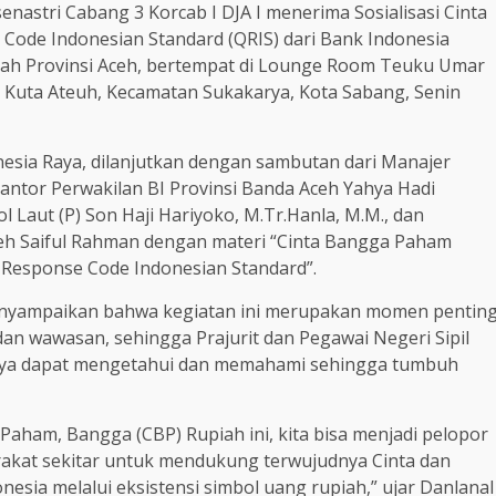
enastri Cabang 3 Korcab I DJA I menerima Sosialisasi Cinta
Code Indonesian Standard (QRIS) dari Bank Indonesia
ayah Provinsi Aceh, bertempat di Lounge Room Teuku Umar
 Kuta Ateuh, Kecamatan Sukakarya, Kota Sabang, Senin
esia Raya, dilanjutkan dengan sambutan dari Manajer
ntor Perwakilan BI Provinsi Banda Aceh Yahya Hadi
Laut (P) Son Haji Hariyoko, M.Tr.Hanla, M.M., dan
ceh Saiful Rahman dengan materi “Cinta Bangga Paham
k Response Code Indonesian Standard”.
yampaikan bahwa kegiatan ini merupakan momen pentin
n wawasan, sehingga Prajurit dan Pegawai Negeri Sipil
nya dapat mengetahui dan memahami sehingga tumbuh
aham, Bangga (CBP) Rupiah ini, kita bisa menjadi pelopor
kat sekitar untuk mendukung terwujudnya Cinta dan
sia melalui eksistensi simbol uang rupiah,” ujar Danlanal