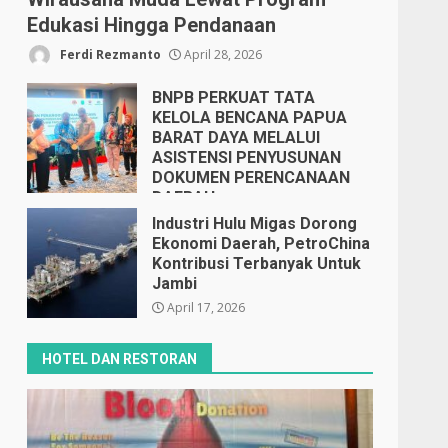
Edukasi Hingga Pendanaan
Ferdi Rezmanto
April 28, 2026
BNPB PERKUAT TATA
KELOLA BENCANA PAPUA
BARAT DAYA MELALUI
ASISTENSI PENYUSUNAN
DOKUMEN PERENCANAAN
DAERAH
April 17, 2026
Industri Hulu Migas Dorong
Ekonomi Daerah, PetroChina
Kontribusi Terbanyak Untuk
Jambi
April 17, 2026
HOTEL DAN RESTORAN