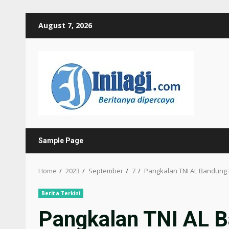
Skip
August 7, 2026
to
content
Sample Page
Home
2023
September
7
Pangkalan TNI AL Bandung
Berita Terkini
Pangkalan TNI AL 