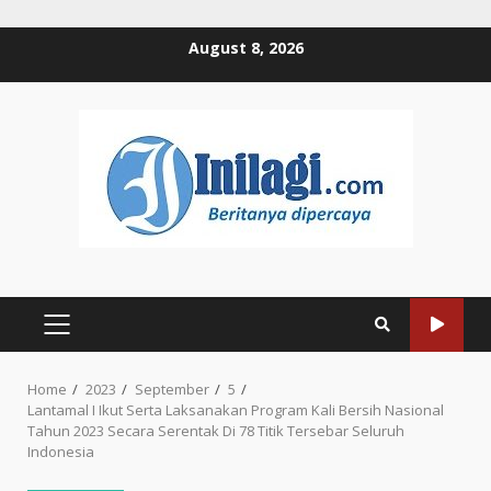
Skip
August 8, 2026
to
content
PRIMARY
MENU
Home
2023
September
5
Lantamal I Ikut Serta Laksanakan Program Kali Bersih Nasional
Tahun 2023 Secara Serentak Di 78 Titik Tersebar Seluruh
Indonesia