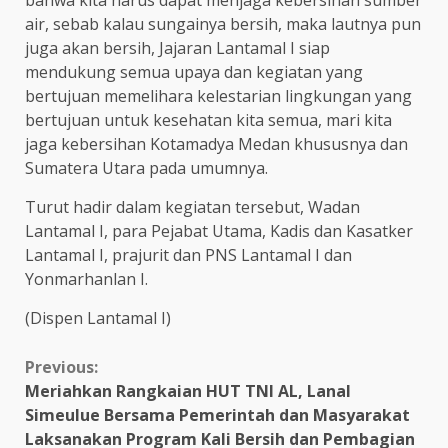
bahwa kita harus dapat menjaga kebersihan sumber
air, sebab kalau sungainya bersih, maka lautnya pun
juga akan bersih, Jajaran Lantamal I siap
mendukung semua upaya dan kegiatan yang
bertujuan memelihara kelestarian lingkungan yang
bertujuan untuk kesehatan kita semua, mari kita
jaga kebersihan Kotamadya Medan khususnya dan
Sumatera Utara pada umumnya.
Turut hadir dalam kegiatan tersebut, Wadan
Lantamal I, para Pejabat Utama, Kadis dan Kasatker
Lantamal I, prajurit dan PNS Lantamal I dan
Yonmarhanlan I.
(Dispen Lantamal I)
Continue
Previous:
Meriahkan Rangkaian HUT TNI AL, Lanal
Reading
Simeulue Bersama Pemerintah dan Masyarakat
Laksanakan Program Kali Bersih dan Pembagian