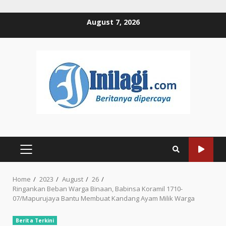
Skip
August 7, 2026
to
content
PRIMARY
MENU
Home
2023
August
26
Ringankan Beban Warga Binaan, Babinsa Koramil 1710-
07/Mapurujaya Bantu Membuat Kandang Ayam Milik Warga
Berita Terkini