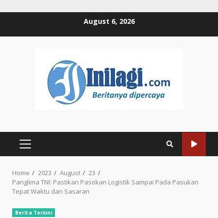
Skip
August 6, 2026
to
content
PRIMARY
MENU
Home
2023
August
23
Panglima TNI: Pastikan Pasokan Logistik Sampai Pada Pasukan
Tepat Waktu dan Sasaran
Berita Terkini