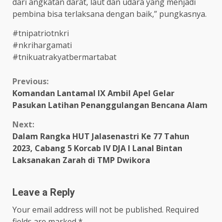
dari angkatan darat, laut dan udara yang menjadi
pembina bisa terlaksana dengan baik,” pungkasnya.
#tnipatriotnkri
#nkrihargamati
#tnikuatrakyatbermartabat
Continue
Previous:
Komandan Lantamal IX Ambil Apel Gelar
Reading
Pasukan Latihan Penanggulangan Bencana Alam
Next:
Dalam Rangka HUT Jalasenastri Ke 77 Tahun
2023, Cabang 5 Korcab IV DJA I Lanal Bintan
Laksanakan Zarah di TMP Dwikora
Leave a Reply
Your email address will not be published.
Required
fields are marked
*