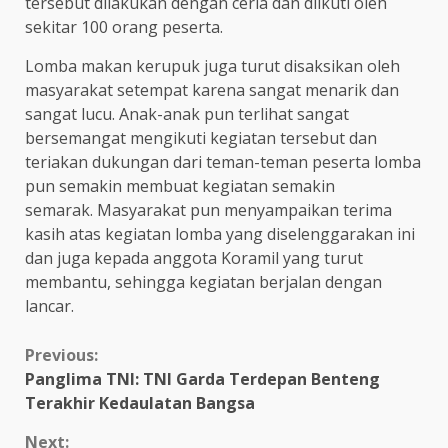
tersebut dilakukan dengan ceria dan diikuti oleh
sekitar 100 orang peserta.
Lomba makan kerupuk juga turut disaksikan oleh
masyarakat setempat karena sangat menarik dan
sangat lucu. Anak-anak pun terlihat sangat
bersemangat mengikuti kegiatan tersebut dan
teriakan dukungan dari teman-teman peserta lomba
pun semakin membuat kegiatan semakin
semarak.
Masyarakat pun menyampaikan terima
kasih atas kegiatan lomba yang diselenggarakan ini
dan juga kepada anggota Koramil yang turut
membantu
,
sehingga kegiatan berjalan dengan
lancar.
Continue
Previous:
Panglima TNI: TNI Garda Terdepan Benteng
Reading
Terakhir Kedaulatan Bangsa
Next: