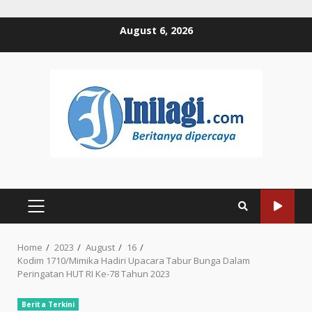
Skip
August 6, 2026
to
content
PRIMARY
MENU
Home
2023
August
16
Kodim 1710/Mimika Hadiri Upacara Tabur Bunga Dalam
Peringatan HUT RI Ke-78 Tahun 2023
Berita Terkini