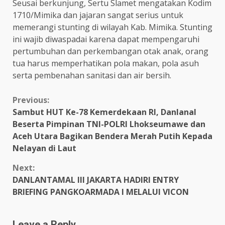
Seusai berkunjung, Sertu Slamet mengatakan Kodim
1710/Mimika dan jajaran sangat serius untuk
memerangi stunting di wilayah Kab. Mimika. Stunting
ini wajib diwaspadai karena dapat mempengaruhi
pertumbuhan dan perkembangan otak anak, orang
tua harus memperhatikan pola makan, pola asuh
serta pembenahan sanitasi dan air bersih.
Continue
Previous:
Sambut HUT Ke-78 Kemerdekaan RI, Danlanal
Reading
Beserta Pimpinan TNI-POLRI Lhokseumawe dan
Aceh Utara Bagikan Bendera Merah Putih Kepada
Nelayan di Laut
Next:
DANLANTAMAL III JAKARTA HADIRI ENTRY
BRIEFING PANGKOARMADA I MELALUI VICON
Leave a Reply