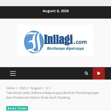
Skip
August 6, 2026
to
content
PRIMARY
MENU
Home
2023
August
12
Tak Kenal Lelah, Babinsa Mapurujaya Berikan Pendampingan
dan Pemberian Nutrisi Anak Asuh Stunting
Berita Terkini