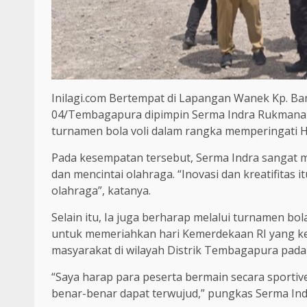
Inilagi.com Bertempat di Lapangan Wanek Kp.
Ban
04/Tembagapura d
ipimpin
Serma Indra Rukmana
turnamen bola vo
li
dalam rangka memperingati HU
Pada kesempatan tersebut, Serma Indra sangat
dan mencintai olahraga. “Inovasi dan kreatifitas 
olahraga”, katanya.
Selain itu, Ia juga berharap melalui turnamen bol
untuk memeriahkan hari Kemerdekaan RI yang k
masyarakat di wilayah Distrik Tembagapura pad
“
Saya harap para peserta bermain secara sportiv
benar-benar dapat terwujud
,”
pungkas Serma Ind