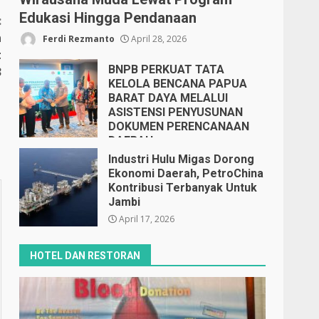
Edukasi Hingga Pendanaan
:
n
Ferdi Rezmanto
April 28, 2026
t
BNPB PERKUAT TATA
3
KELOLA BENCANA PAPUA
BARAT DAYA MELALUI
ASISTENSI PENYUSUNAN
DOKUMEN PERENCANAAN
DAERAH
April 17, 2026
Industri Hulu Migas Dorong
Ekonomi Daerah, PetroChina
Kontribusi Terbanyak Untuk
Jambi
April 17, 2026
HOTEL DAN RESTORAN