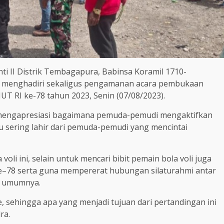
ti II Distrik Tembagapura, Babinsa Koramil 1710-
 menghadiri sekaligus pengamanan acara pembukaan
T RI ke-78 tahun 2023, Senin (07/08/2023).
 mengapresiasi bagaimana pemuda-pemudi mengaktifkan
itu sering lahir dari pemuda-pemudi yang mencintai
a vol
i
ini, selain untuk mencari bibit pemain bola vol
i
juga
e
–
78 serta guna mempererat hubungan silaturahmi antar
a umumnya.
e,
sehingga apa yang menjadi tujuan dari pertandingan ini
ra.