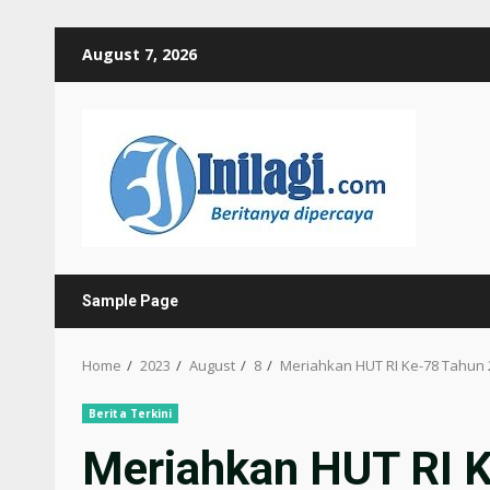
Skip
August 7, 2026
to
content
Sample Page
Home
2023
August
8
Meriahkan HUT RI Ke-78 Tahun 
Berita Terkini
Meriahkan HUT RI K