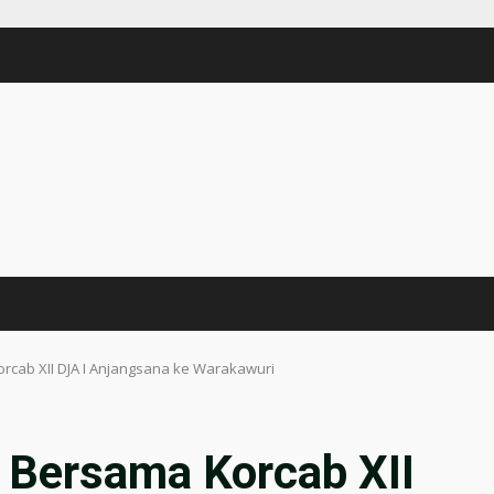
rcab XII DJA I Anjangsana ke Warakawuri
 Bersama Korcab XII