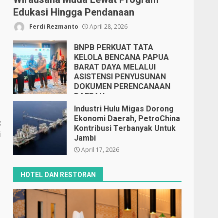
Edukasi Hingga Pendanaan
Ferdi Rezmanto
April 28, 2026
BNPB PERKUAT TATA
KELOLA BENCANA PAPUA
BARAT DAYA MELALUI
ASISTENSI PENYUSUNAN
DOKUMEN PERENCANAAN
DAERAH
April 17, 2026
Industri Hulu Migas Dorong
Ekonomi Daerah, PetroChina
:
Kontribusi Terbanyak Untuk
i
Jambi
April 17, 2026
HOTEL DAN RESTORAN