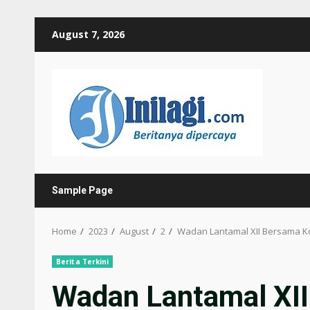
Skip
August 7, 2026
to
content
Sample Page
Home
2023
August
2
Wadan Lantamal XII Bersama Ko
Berita Terkini
Wadan Lantamal XII