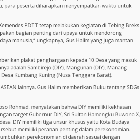
tu, para peserta diharapkan menyempatkan waktu untuk
, Kemendes PDTT tetap melakukan kegiatan di Tebing Breks
upakan bagian penting dari upaya untuk mendorong
aya manusia,” ungkapnya, Gus Halim yang juga mantan
emberikan plakat penghargaan kepada 10 Desa yang masuk
anya adalah Sambirejo (DIY), Mangunan (DIY), Manang
dan Desa Kumbang Kuning (Nusa Tenggara Barat).
 ASEAN lainnya, Gus Halim memberikan Buku tentang SDGs
toso Rohmad, menyatakan bahwa DIY memiliki kekhasan
engan target Gubernur DIY, Sri Sultan Hamengku Buwono X,
sa. DIY memiliki tiga unsur khusus yaitu Kota Budaya,
tersebut memiliki peranan penting dalam perekonomian.
menumbuhkan perekonomian di daerah sesuai dengan