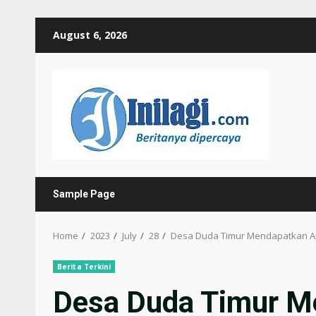
Skip
August 6, 2026
to
content
Sample Page
Home
2023
July
28
Desa Duda Timur Mendapatkan Ap
Berita Terkini
Desa Duda Timur M