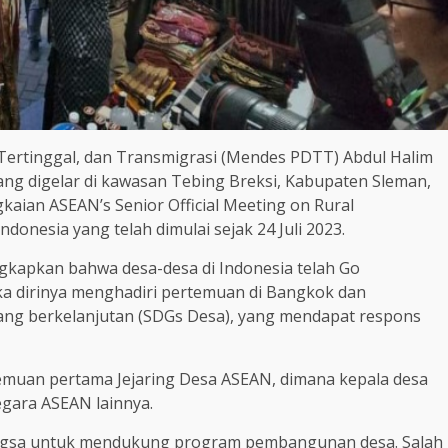
Tertinggal, dan Transmigrasi (Mendes PDTT) Abdul Halim
ang digelar di kawasan Tebing Breksi, Kabupaten Sleman,
kaian ASEAN’s Senior Official Meeting on Rural
onesia yang telah dimulai sejak 24 Juli 2023.
gkapkan bahwa desa-desa di Indonesia telah Go
ketika dirinya menghadiri pertemuan di Bangkok dan
ang berkelanjutan (SDGs Desa), yang mendapat respons
ertemuan pertama Jejaring Desa ASEAN, dimana kepala desa
gara ASEAN lainnya.
ngsa untuk mendukung program pembangunan desa. Salah