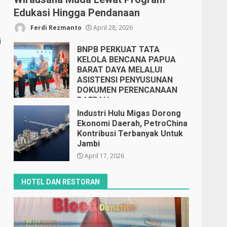
Edukasi Hingga Pendanaan
Ferdi Rezmanto
April 28, 2026
i
BNPB PERKUAT TATA
KELOLA BENCANA PAPUA
BARAT DAYA MELALUI
ASISTENSI PENYUSUNAN
DOKUMEN PERENCANAAN
DAERAH
April 17, 2026
Industri Hulu Migas Dorong
Ekonomi Daerah, PetroChina
Kontribusi Terbanyak Untuk
Jambi
April 17, 2026
HOTEL DAN RESTORAN