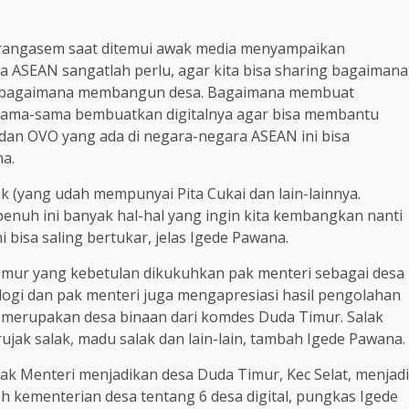
arangasem saat ditemui awak media menyampaikan
SEAN sangatlah perlu, agar kita bisa sharing bagaimana
ng bagaimana membangun desa. Bagaimana membuat
sama-sama bembuatkan digitalnya agar bisa membantu
dan OVO yang ada di negara-negara ASEAN ini bisa
na.
k (yang udah mempunyai Pita Cukai dan lain-lainnya.
penuh ini banyak hal-hal yang ingin kita kembangkan nanti
 bisa saling bertukar, jelas Igede Pawana.
imur yang kebetulan dikukuhkan pak menteri sebagai desa
logi dan pak menteri juga mengapresiasi hasil pengolahan
merupakan desa binaan dari komdes Duda Timur. Salak
rujak salak, madu salak dan lain-lain, tambah Igede Pawana.
ak Menteri menjadikan desa Duda Timur, Kec Selat, menjadi
leh kementerian desa tentang 6 desa digital, pungkas Igede