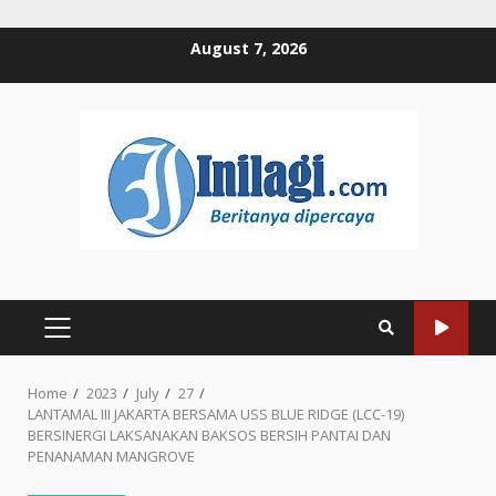
Skip
August 7, 2026
to
content
PRIMARY
MENU
Home
2023
July
27
LANTAMAL III JAKARTA BERSAMA USS BLUE RIDGE (LCC-19)
BERSINERGI LAKSANAKAN BAKSOS BERSIH PANTAI DAN
PENANAMAN MANGROVE