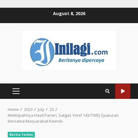
Skip
August 8, 2026
to
content
PRIMARY
MENU
Home
2023
July
22
Melimpahnya Hasil Panen, Satgas Yonif 143/TWEJ Syukuran
Bersama Masyarakat Kiwirok
Berita Terkini