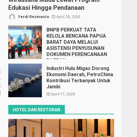
Edukasi Hingga Pendanaan
Ferdi Rezmanto
April 28, 2026
BNPB PERKUAT TATA
KELOLA BENCANA PAPUA
BARAT DAYA MELALUI
ASISTENSI PENYUSUNAN
DOKUMEN PERENCANAAN
DAERAH
April 17, 2026
Industri Hulu Migas Dorong
:
Ekonomi Daerah, PetroChina
i
Kontribusi Terbanyak Untuk
i
Jambi
2
April 17, 2026
HOTEL DAN RESTORAN