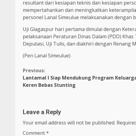
resultant dari kesiapan teknis dan kesiapan pe
mempertahankan dan meningkatkan keterampila
personel Lanal Simeulue melaksanakan dengan b
Uji Glagaspur hari pertama dimulai dengan Keter
pelaksanaan Peraturan Dinas Dalam (PDD) Khas TN
Deputasi, Uji Tulis, dan diakhiri dengan Renang Mi
(Pen Lanal Simeulue)
Continue
Previous:
Lantamal I Siap Mendukung Program Keluarg
Reading
Keren Bebas Stunting
Leave a Reply
Your email address will not be published.
Required
Comment
*