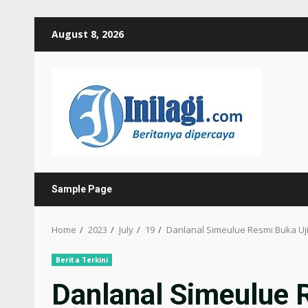
Skip
August 8, 2026
to
content
Sample Page
Home
2023
July
19
Danlanal Simeulue Resmi Buka Uji
Berita Terkini
Danlanal Simeulue 