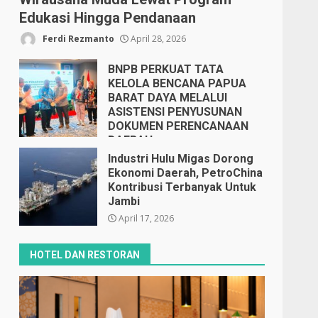
Edukasi Hingga Pendanaan
Ferdi Rezmanto
April 28, 2026
BNPB PERKUAT TATA
KELOLA BENCANA PAPUA
BARAT DAYA MELALUI
ASISTENSI PENYUSUNAN
DOKUMEN PERENCANAAN
DAERAH
April 17, 2026
Industri Hulu Migas Dorong
Ekonomi Daerah, PetroChina
Kontribusi Terbanyak Untuk
Jambi
April 17, 2026
HOTEL DAN RESTORAN