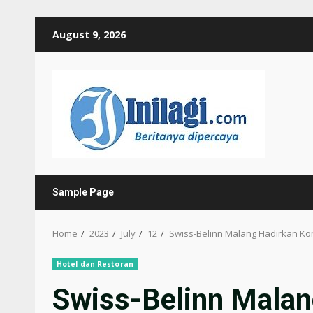
Skip
August 9, 2026
to
content
Sample Page
Home
2023
July
12
Swiss-Belinn Malang Hadirkan Kon
Hotel dan Restoran
Swiss-Belinn Malan