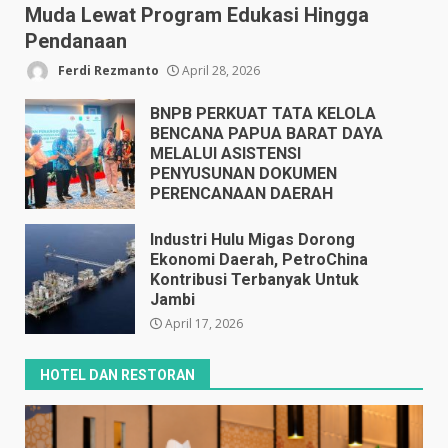
Muda Lewat Program Edukasi Hingga
Pendanaan
Ferdi Rezmanto
April 28, 2026
BNPB PERKUAT TATA KELOLA
BENCANA PAPUA BARAT DAYA
MELALUI ASISTENSI
PENYUSUNAN DOKUMEN
PERENCANAAN DAERAH
April 17, 2026
Industri Hulu Migas Dorong
Ekonomi Daerah, PetroChina
Kontribusi Terbanyak Untuk
Jambi
April 17, 2026
HOTEL DAN RESTORAN