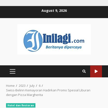
Skip
August 9, 2026
to
content
PRIMARY
MENU
Home
2023
July
6
Swiss-Belinn Kemayoran Hadirkan Promo Spesial Liburan
dengan Pizza Margherita
Hotel dan Restoran