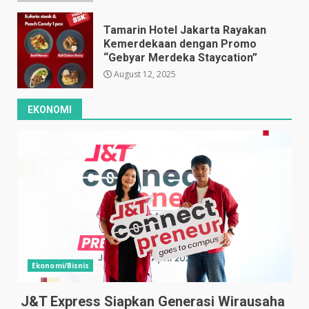
Tamarin Hotel Jakarta Rayakan
Kemerdekaan dengan Promo
“Gebyar Merdeka Staycation”
August 12, 2025
EKONOMI
Ekonomi/Bisnis
J&T Express Siapkan Generasi Wirausaha