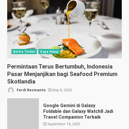
Berita Terkini
Gaya Hidup
Permintaan Terus Bertumbuh, Indonesia
Pasar Menjanjikan bagi Seafood Premium
Skotlandia
Ferdi Rezmanto
May 8, 2026
Google Gemini di Galaxy
Foldable dan Galaxy Watch8 Jadi
Travel Companion Terbaik
September 18, 2025