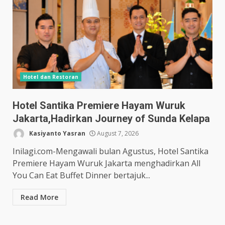
Hotel dan Restoran
Hotel Santika Premiere Hayam Wuruk
Jakarta,Hadirkan Journey of Sunda Kelapa
Kasiyanto Yasran
August 7, 2026
Inilagi.com-Mengawali bulan Agustus, Hotel Santika
Premiere Hayam Wuruk Jakarta menghadirkan All
You Can Eat Buffet Dinner bertajuk...
Read More