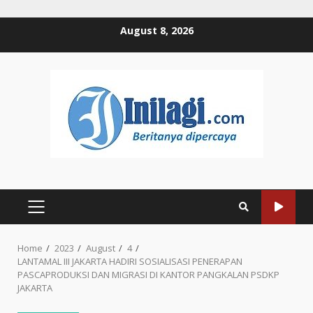
Skip
August 8, 2026
to
content
PRIMARY
MENU
Home
2023
August
4
LANTAMAL III JAKARTA HADIRI SOSIALISASI PENERAPAN
PASCAPRODUKSI DAN MIGRASI DI KANTOR PANGKALAN PSDKP
JAKARTA